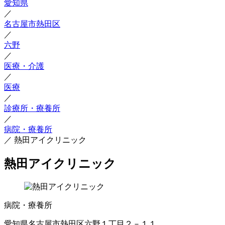
愛知県
／
名古屋市熱田区
／
六野
／
医療・介護
／
医療
／
診療所・療養所
／
病院・療養所
／
熱田アイクリニック
熱田アイクリニック
病院・療養所
愛知県名古屋市熱田区六野１丁目２－１１