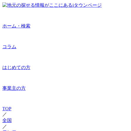
ホーム・検索
コラム
はじめての方
事業主の方
TOP
／
全国
／