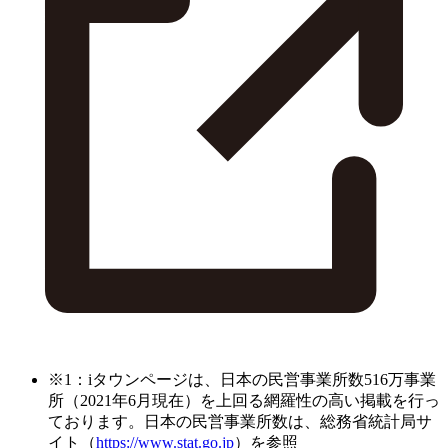
※1：iタウンページは、日本の民営事業所数516万事業
所（2021年6月現在）を上回る網羅性の高い掲載を行っ
ております。日本の民営事業所数は、総務省統計局サ
イト（
https://www.stat.go.jp
）を参照