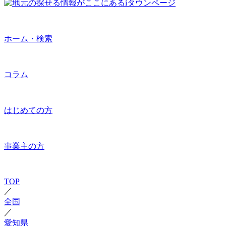
ホーム・検索
コラム
はじめての方
事業主の方
TOP
／
全国
／
愛知県