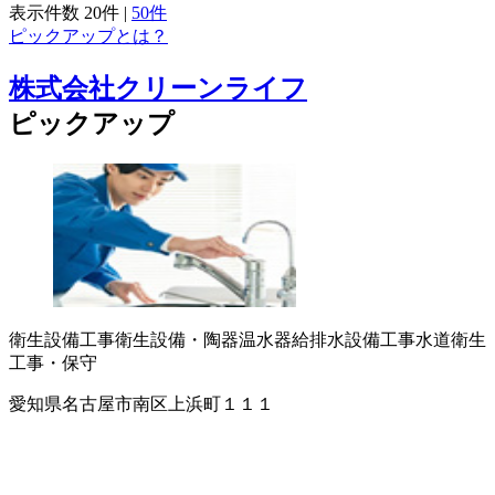
表示件数
20件
|
50件
ピックアップとは？
株式会社クリーンライフ
ピックアップ
衛生設備工事
衛生設備・陶器
温水器
給排水設備工事
水道衛生
工事・保守
愛知県名古屋市南区上浜町１１１