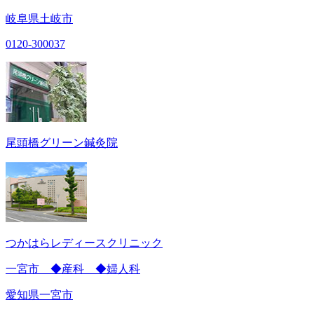
岐阜県土岐市
0120-300037
尾頭橋グリーン鍼灸院
つかはらレディースクリニック
一宮市 ◆産科 ◆婦人科
愛知県一宮市