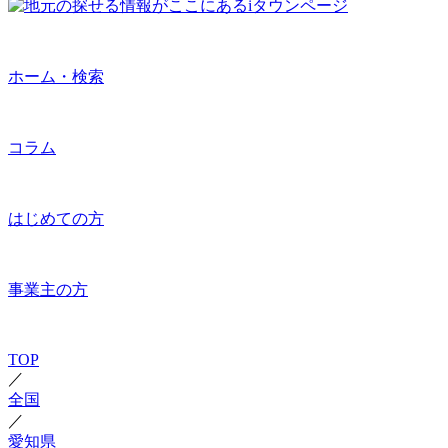
ホーム・検索
コラム
はじめての方
事業主の方
TOP
／
全国
／
愛知県