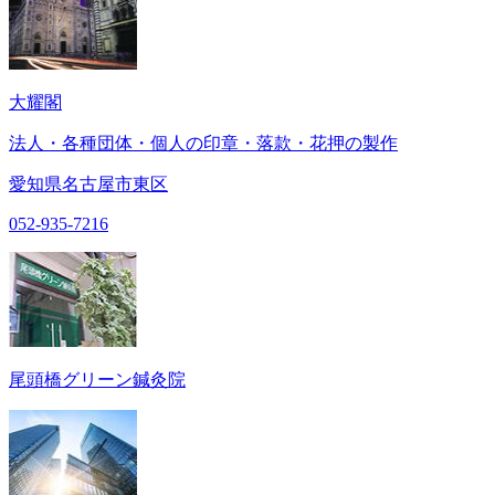
大耀閣
法人・各種団体・個人の印章・落款・花押の製作
愛知県名古屋市東区
052-935-7216
尾頭橋グリーン鍼灸院