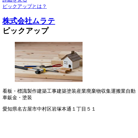
ピックアップとは？
株式会社ムラテ
ピックアップ
看板・標識製作
建築工事
建築塗装
産業廃棄物収集運搬業
自動
車鈑金・塗装
愛知県名古屋市中村区岩塚本通１丁目５１