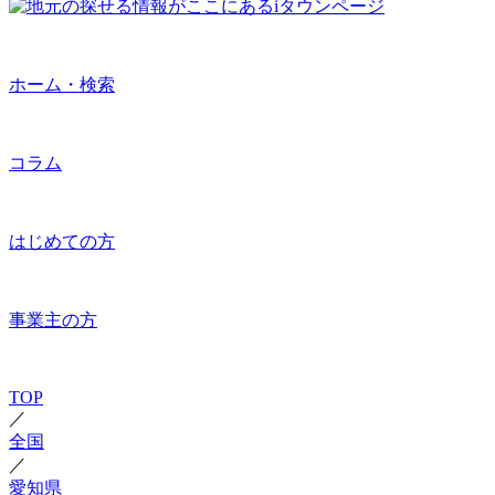
ホーム・検索
コラム
はじめての方
事業主の方
TOP
／
全国
／
愛知県