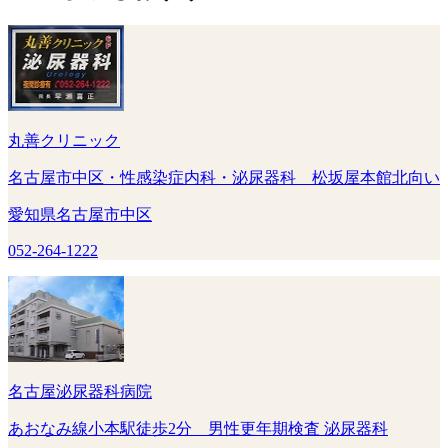
丸善クリニック
名古屋市中区・性感染症内科・泌尿器科 松坂屋本館北向い
愛知県名古屋市中区
052-264-1222
名古屋泌尿器科病院
あおなみ線小本駅徒歩2分 男性更年期検査 泌尿器科