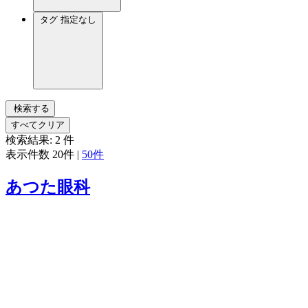
タグ
指定なし
検索する
すべてクリア
検索結果:
2
件
表示件数
20件
|
50件
あつた眼科