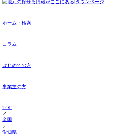
ホーム・検索
コラム
はじめての方
事業主の方
TOP
／
全国
／
愛知県