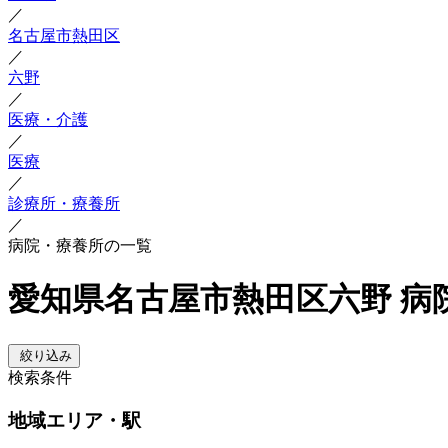
／
名古屋市熱田区
／
六野
／
医療・介護
／
医療
／
診療所・療養所
／
病院・療養所の一覧
愛知県名古屋市熱田区六野 病
絞り込み
検索条件
地域
エリア・駅