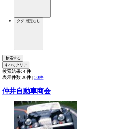
タグ
指定なし
検索する
すべてクリア
検索結果:
4
件
表示件数
20件
|
50件
仲井自動車商会