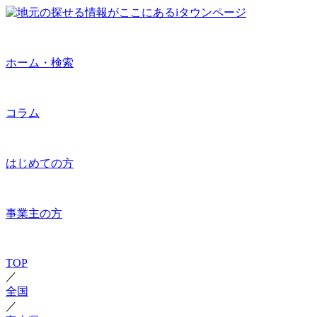
ホーム・検索
コラム
はじめての方
事業主の方
TOP
／
全国
／