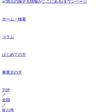
ホーム・検索
コラム
はじめての方
事業主の方
TOP
／
全国
／
富山県