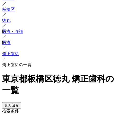
／
板橋区
／
徳丸
／
医療・介護
／
医療
／
矯正歯科
／
矯正歯科の一覧
東京都板橋区徳丸 矯正歯科の
一覧
絞り込み
検索条件