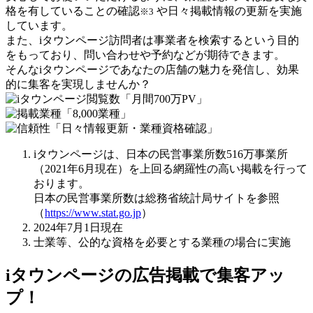
格を有していることの確認
や日々掲載情報の更新を実施
※3
しています。
また、iタウンページ訪問者は事業者を検索するという目的
をもっており、問い合わせや予約などが期待できます。
そんなiタウンページであなたの店舗の魅力を発信し、効果
的に集客を実現しませんか？
iタウンページは、日本の民営事業所数516万事業所
（2021年6月現在）を上回る網羅性の高い掲載を行って
おります。
日本の民営事業所数は総務省統計局サイトを参照
（
https://www.stat.go.jp
）
2024年7月1日現在
士業等、公的な資格を必要とする業種の場合に実施
iタウンページの
広告掲載で集客アッ
プ！