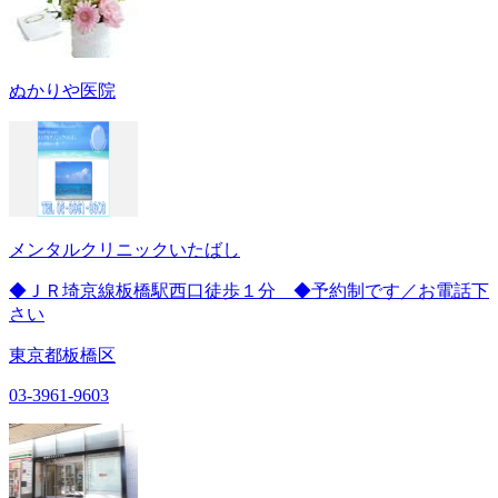
ぬかりや医院
メンタルクリニックいたばし
◆ＪＲ埼京線板橋駅西口徒歩１分 ◆予約制です／お電話下
さい
東京都板橋区
03-3961-9603