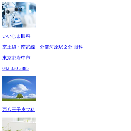
いいじま眼科
京王線・南武線 分倍河原駅２分 眼科
東京都府中市
042-330-3885
西八王子皮フ科