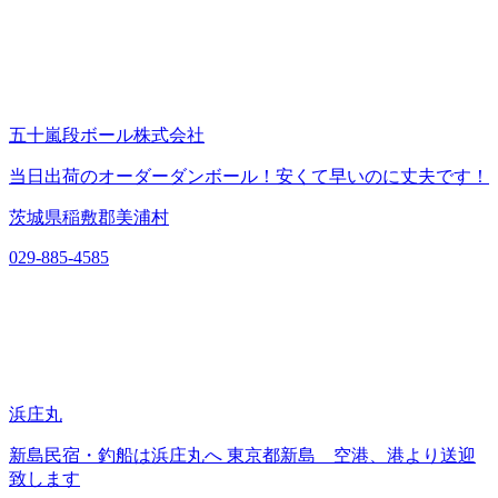
五十嵐段ボール株式会社
当日出荷のオーダーダンボール！安くて早いのに丈夫です！
茨城県稲敷郡美浦村
029-885-4585
浜庄丸
新島民宿・釣船は浜庄丸へ 東京都新島 空港、港より送迎
致します