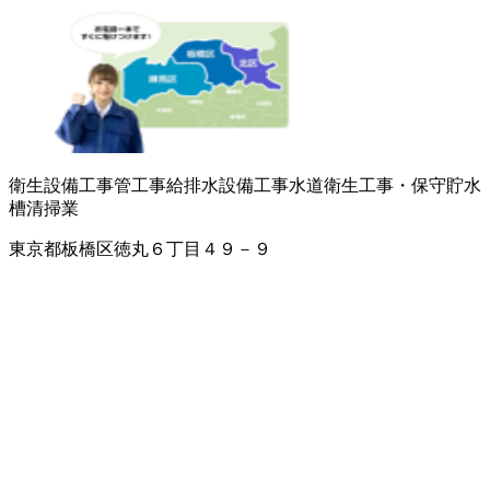
衛生設備工事
管工事
給排水設備工事
水道衛生工事・保守
貯水
槽清掃業
東京都板橋区徳丸６丁目４９－９