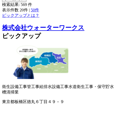
検索結果:
569
件
表示件数
20件
|
50件
ピックアップとは？
株式会社ウォーターワークス
ピックアップ
衛生設備工事
管工事
給排水設備工事
水道衛生工事・保守
貯水
槽清掃業
東京都板橋区徳丸６丁目４９－９