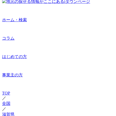
ホーム・検索
コラム
はじめての方
事業主の方
TOP
／
全国
／
滋賀県