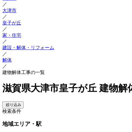
／
大津市
／
皇子が丘
／
家・住宅
／
建設・解体・リフォーム
／
解体
／
建物解体工事の一覧
滋賀県大津市皇子が丘 建物解
絞り込み
検索条件
地域
エリア・駅