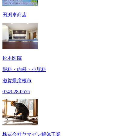
田渕卓商店
松本医院
眼科・内科・小児科
滋賀県彦根市
0749-28-0555
株式会社ヤマゼン解体工業