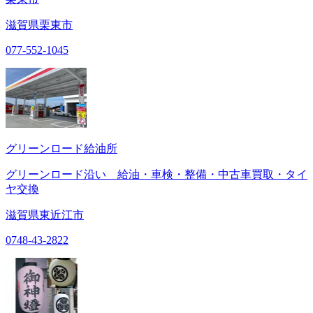
滋賀県栗東市
077-552-1045
グリーンロード給油所
グリーンロード沿い 給油・車検・整備・中古車買取・タイ
ヤ交換
滋賀県東近江市
0748-43-2822