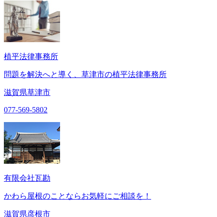
植平法律事務所
問題を解決へと導く、草津市の植平法律事務所
滋賀県草津市
077-569-5802
有限会社瓦勘
かわら屋根のことならお気軽にご相談を！
滋賀県彦根市