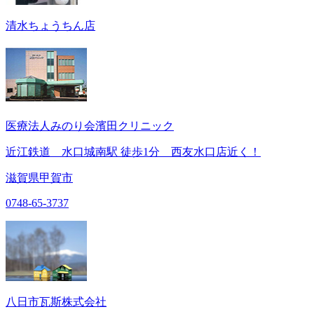
清水ちょうちん店
医療法人みのり会濱田クリニック
近江鉄道 水口城南駅 徒歩1分 西友水口店近く！
滋賀県甲賀市
0748-65-3737
八日市瓦斯株式会社