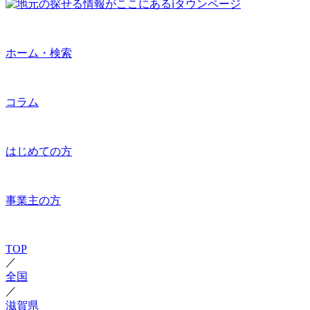
ホーム・検索
コラム
はじめての方
事業主の方
TOP
／
全国
／
滋賀県