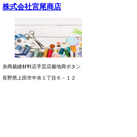
株式会社宮尾商店
糸商
裁縫材料店
手芸店
服地商
ボタン
長野県上田市中央１丁目６－１２