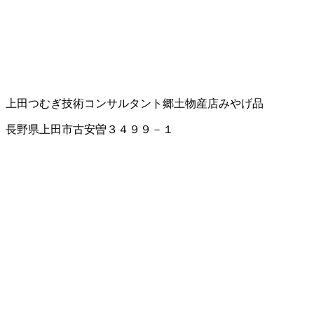
上田つむぎ
技術コンサルタント
郷土物産店
みやげ品
長野県上田市古安曽３４９９－１