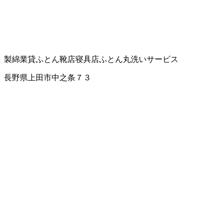
製綿業
貸ふとん
靴店
寝具店
ふとん丸洗いサービス
長野県上田市中之条７３