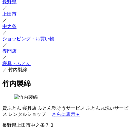
長野県
／
上田市
／
中之条
／
ショッピング・お買い物
／
専門店
／
寝具・ふとん
／
竹内製綿
竹内製綿
貸ふとん
寝具店
ふとん乾そうサービス
ふとん丸洗いサービ
ス
レンタルショップ
さらに表示＋
長野県上田市中之条７３