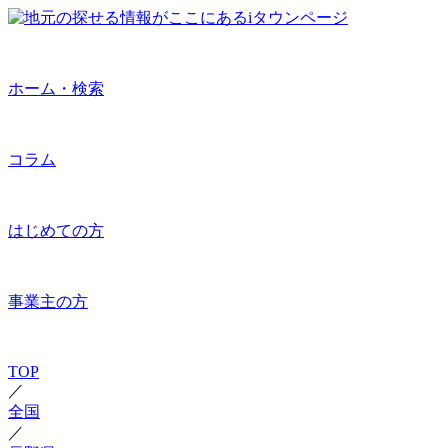
ホーム・検索
コラム
はじめての方
事業主の方
TOP
／
全国
／