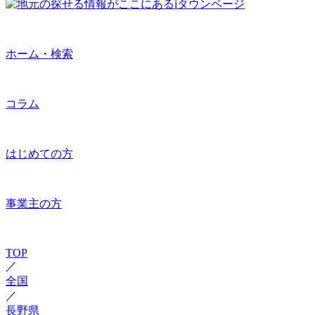
ホーム・検索
コラム
はじめての方
事業主の方
TOP
／
全国
／
長野県