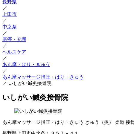
長野県
／
上田市
／
中之条
／
医療・介護
／
ヘルスケア
／
あん摩・はり・きゅう
／
あん摩マッサージ指圧・はり・きゅう
／
いしがい鍼灸接骨院
いしがい鍼灸接骨院
あん摩マッサージ指圧・はり・きゅう
きゅう（灸）
柔道
接
長野県上田市中之条１３５７－４１