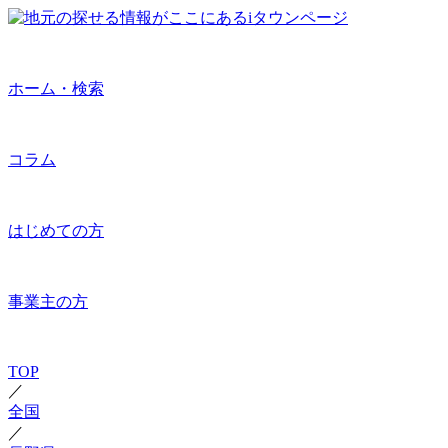
ホーム・検索
コラム
はじめての方
事業主の方
TOP
／
全国
／