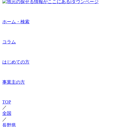
ホーム・検索
コラム
はじめての方
事業主の方
TOP
／
全国
／
長野県