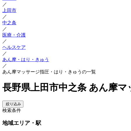
／
上田市
／
中之条
／
医療・介護
／
ヘルスケア
／
あん摩・はり・きゅう
／
あん摩マッサージ指圧・はり・きゅうの一覧
長野県上田市中之条 あん摩
絞り込み
検索条件
地域
エリア・駅