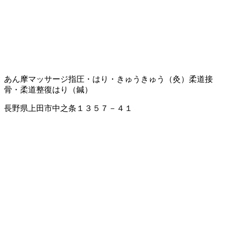
あん摩マッサージ指圧・はり・きゅう
きゅう（灸）
柔道
接
骨・柔道整復
はり（鍼）
長野県上田市中之条１３５７－４１