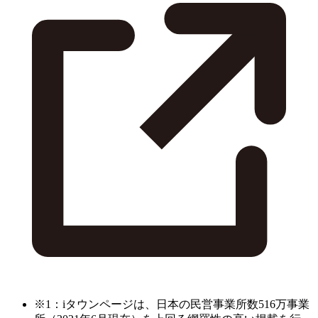
※1：iタウンページは、日本の民営事業所数516万事業