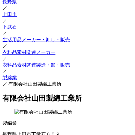
長野県
／
上田市
／
下武石
／
生活用品メーカー・卸し・販売
／
衣料品素材関連メーカー
／
衣料品素材関連製造・卸・販売
／
製綿業
／
有限会社山田製綿工業所
有限会社山田製綿工業所
製綿業
長野県上田市下武石６５９