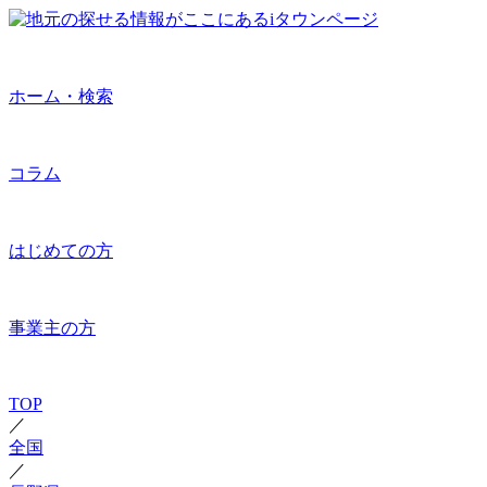
ホーム・検索
コラム
はじめての方
事業主の方
TOP
／
全国
／