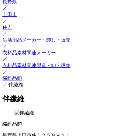
長野県
／
上田市
／
住吉
／
生活用品メーカー・卸し・販売
／
衣料品素材関連メーカー
／
衣料品素材関連製造・卸・販売
／
繊維品卸
／
伴繊維
伴繊維
繊維品卸
長野県上田市住吉２５８－１１