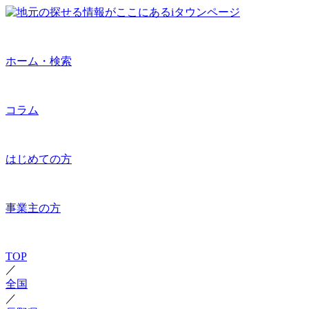
ホーム・検索
コラム
はじめての方
事業主の方
TOP
／
全国
／