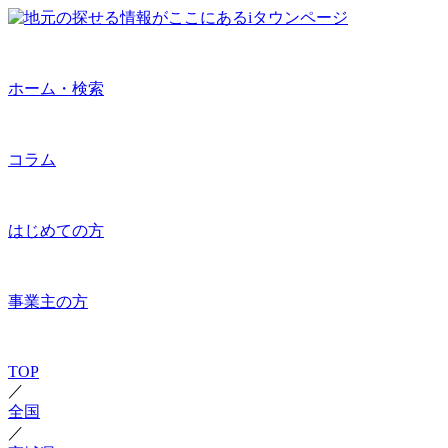
ホーム・検索
コラム
はじめての方
事業主の方
TOP
／
全国
／