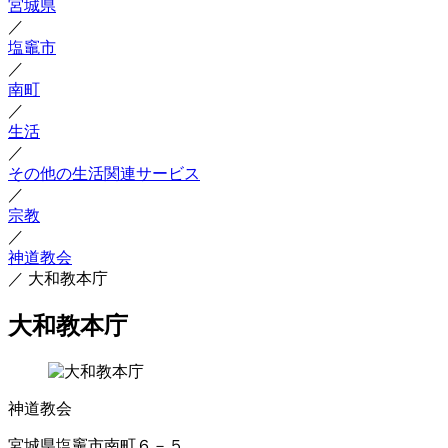
宮城県
／
塩竈市
／
南町
／
生活
／
その他の生活関連サービス
／
宗教
／
神道教会
／
大和教本庁
大和教本庁
神道教会
宮城県塩竈市南町６－５