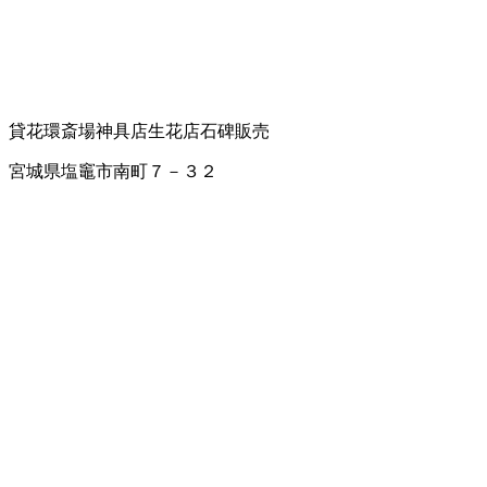
貸花環
斎場
神具店
生花店
石碑販売
宮城県塩竈市南町７－３２