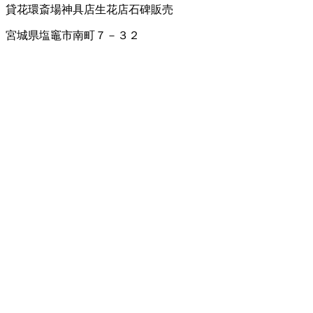
貸花環
斎場
神具店
生花店
石碑販売
宮城県塩竈市南町７－３２