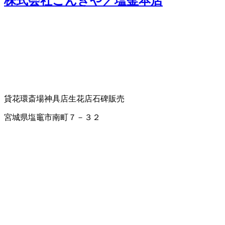
株式会社ごんきや／塩釜本店
貸花環
斎場
神具店
生花店
石碑販売
宮城県塩竈市南町７－３２