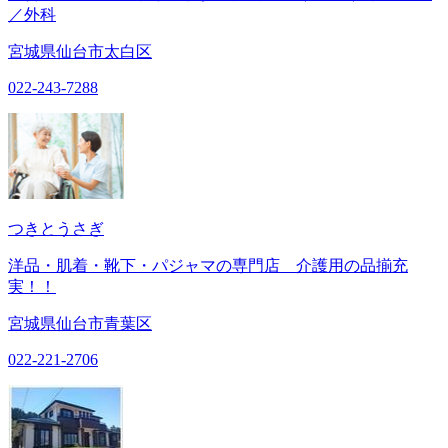
／外科
宮城県仙台市太白区
022-243-7288
つきとうさぎ
洋品・肌着・靴下・パジャマの専門店 介護用の品揃充
実！！
宮城県仙台市青葉区
022-221-2706