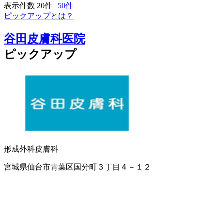
表示件数
20件
|
50件
ピックアップとは？
谷田皮膚科医院
ピックアップ
形成外科
皮膚科
宮城県仙台市青葉区国分町３丁目４－１２