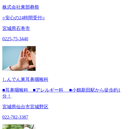
株式会社東部葬祭
○安心の24時間受付○
宮城県石巻市
0225-75-3440
しんでん東耳鼻咽喉科
■耳鼻咽喉科 ■アレルギー科 ■小鶴新田駅から徒歩約1
分！
宮城県仙台市宮城野区
022-782-3387