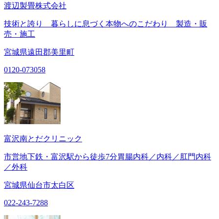
渡辺製畳株式会社
技術と誇り 暮らしに息づく本物へのこだわり 製造・販
売・施工
宮城県遠田郡美里町
0120-073058
富沢南とだクリニック
市営地下鉄・富沢駅から徒歩7分胃腸内科／内科／肛門内科
／外科
宮城県仙台市太白区
022-243-7288