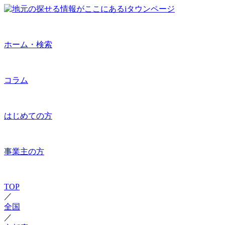
ホーム・検索
コラム
はじめての方
事業主の方
TOP
／
全国
／