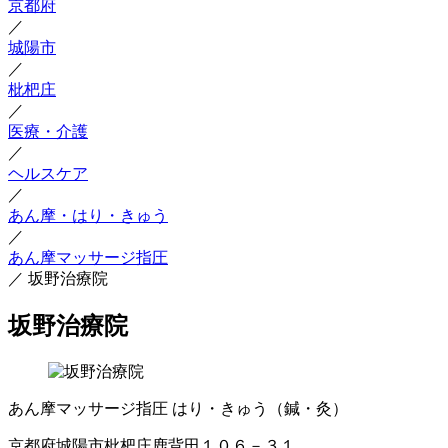
京都府
／
城陽市
／
枇杷庄
／
医療・介護
／
ヘルスケア
／
あん摩・はり・きゅう
／
あん摩マッサージ指圧
／
坂野治療院
坂野治療院
あん摩マッサージ指圧
はり・きゅう（鍼・灸）
京都府城陽市枇杷庄鹿背田１０６－３１