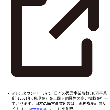
※1：iタウンページは、日本の民営事業所数516万事業
所（2021年6月現在）を上回る網羅性の高い掲載を行っ
ております。日本の民営事業所数は、総務省統計局サ
イト（
https://www.stat.go.jp
）を参照