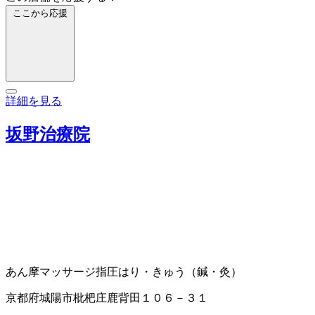
ここから応援
詳細を見る
坂野治療院
あん摩マッサージ指圧
はり・きゅう（鍼・灸）
京都府城陽市枇杷庄鹿背田１０６－３１