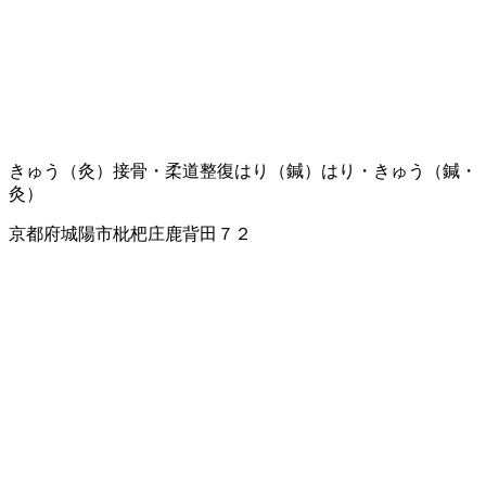
きゅう（灸）
接骨・柔道整復
はり（鍼）
はり・きゅう（鍼・
灸）
京都府城陽市枇杷庄鹿背田７２