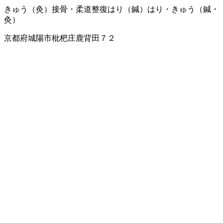
きゅう（灸）
接骨・柔道整復
はり（鍼）
はり・きゅう（鍼・
灸）
京都府城陽市枇杷庄鹿背田７２