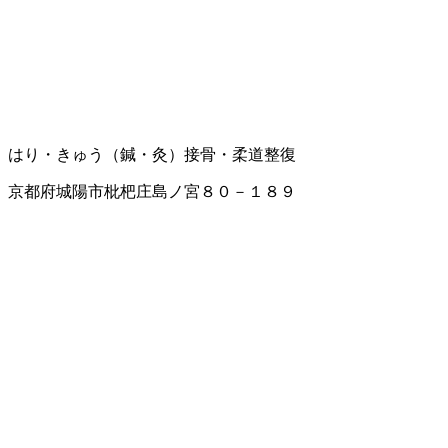
はり・きゅう（鍼・灸）
接骨・柔道整復
京都府城陽市枇杷庄島ノ宮８０－１８９