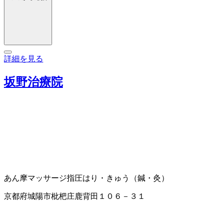
詳細を見る
坂野治療院
あん摩マッサージ指圧
はり・きゅう（鍼・灸）
京都府城陽市枇杷庄鹿背田１０６－３１