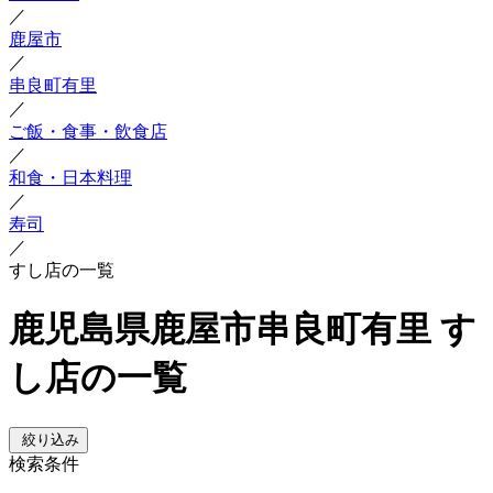
／
鹿屋市
／
串良町有里
／
ご飯・食事・飲食店
／
和食・日本料理
／
寿司
／
すし店の一覧
鹿児島県鹿屋市串良町有里 す
し店の一覧
絞り込み
検索条件