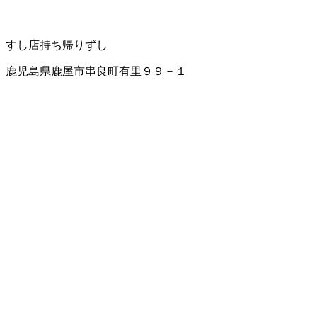
すし店
持ち帰りずし
鹿児島県鹿屋市串良町有里９９－１