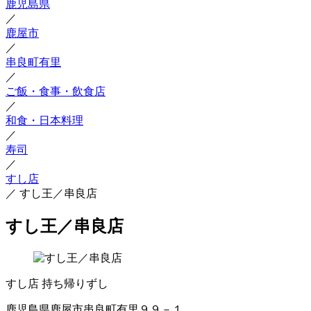
鹿児島県
／
鹿屋市
／
串良町有里
／
ご飯・食事・飲食店
／
和食・日本料理
／
寿司
／
すし店
／
すし王／串良店
すし王／串良店
すし店
持ち帰りずし
鹿児島県鹿屋市串良町有里９９－１