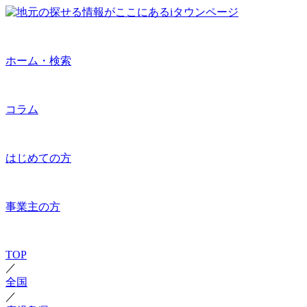
ホーム・検索
コラム
はじめての方
事業主の方
TOP
／
全国
／