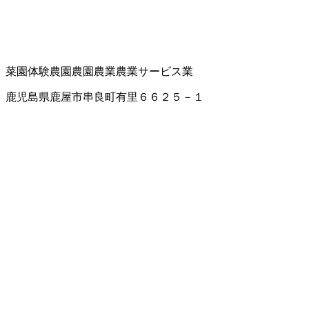
菜園
体験農園
農園
農業
農業サービス業
鹿児島県鹿屋市串良町有里６６２５－１