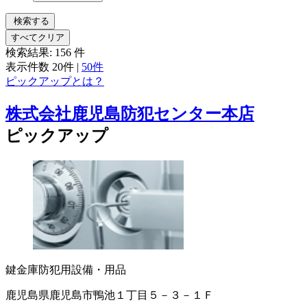
検索する
すべてクリア
検索結果:
156
件
表示件数
20件
|
50件
ピックアップとは？
株式会社鹿児島防犯センター本店
ピックアップ
鍵
金庫
防犯用設備・用品
鹿児島県鹿児島市鴨池１丁目５－３－１Ｆ