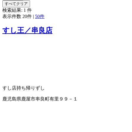
すべてクリア
検索結果:
1
件
表示件数
20件
|
50件
すし王／串良店
すし店
持ち帰りずし
鹿児島県鹿屋市串良町有里９９－１