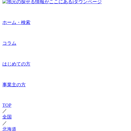
ホーム・検索
コラム
はじめての方
事業主の方
TOP
／
全国
／
北海道