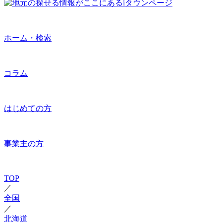
ホーム・検索
コラム
はじめての方
事業主の方
TOP
／
全国
／
北海道