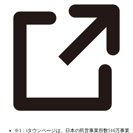
※1：iタウンページは、日本の民営事業所数516万事業