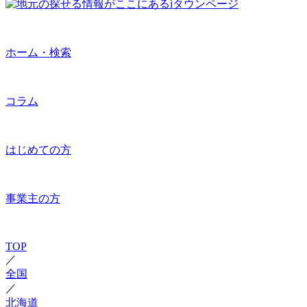
ホーム・検索
コラム
はじめての方
事業主の方
TOP
／
全国
／
北海道