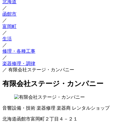
北海道
／
函館市
／
富岡町
／
生活
／
修理・各種工事
／
楽器修理・調律
／
有限会社ステージ・カンパニー
有限会社ステージ・カンパニー
音響設備・技術
楽器修理
楽器商
レンタルショップ
北海道函館市富岡町２丁目４－２１