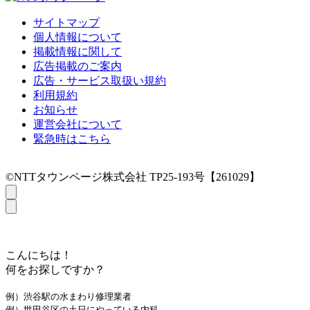
サイトマップ
個人情報について
掲載情報に関して
広告掲載のご案内
広告・サービス取扱い規約
利用規約
お知らせ
運営会社について
緊急時はこちら
©NTTタウンページ株式会社 TP25-193号【261029】
こんにちは！
何をお探しですか？
例）渋谷駅の水まわり修理業者
例）世田谷区の土日にやっている内科