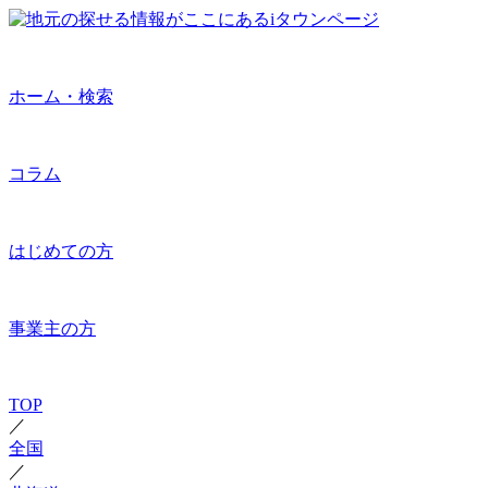
ホーム・検索
コラム
はじめての方
事業主の方
TOP
／
全国
／