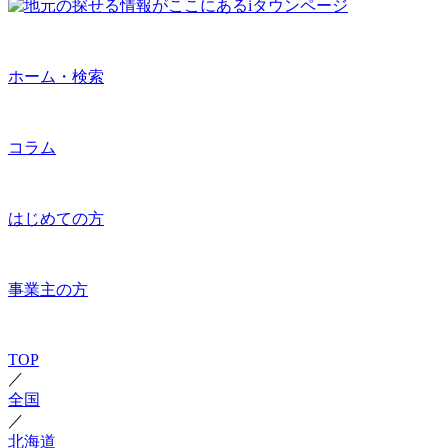
ホーム・検索
コラム
はじめての方
事業主の方
TOP
／
全国
／
北海道