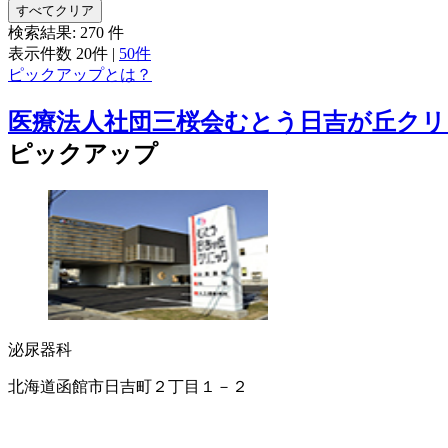
すべてクリア
検索結果:
270
件
表示件数
20件
|
50件
ピックアップとは？
医療法人社団三桜会むとう日吉が丘クリ
ピックアップ
泌尿器科
北海道函館市日吉町２丁目１－２