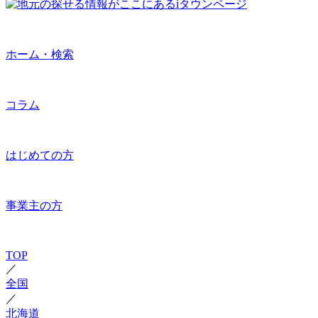
ホーム・検索
コラム
はじめての方
事業主の方
TOP
／
全国
／
北海道