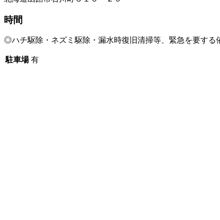
時間
◎ハチ駆除・ネズミ駆除・漏水時復旧清掃等、緊急を要する依
駐車場
有