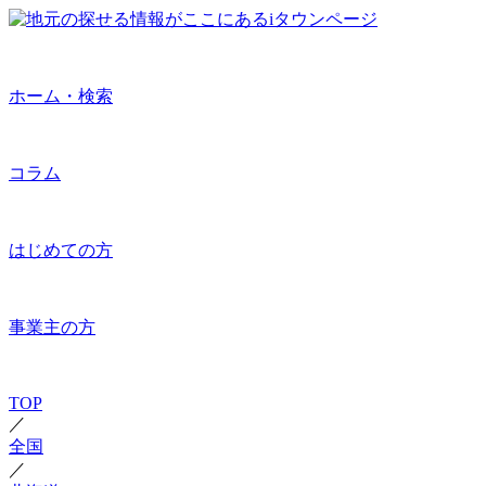
ホーム・検索
コラム
はじめての方
事業主の方
TOP
／
全国
／