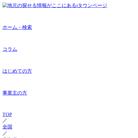
ホーム・検索
コラム
はじめての方
事業主の方
TOP
／
全国
／