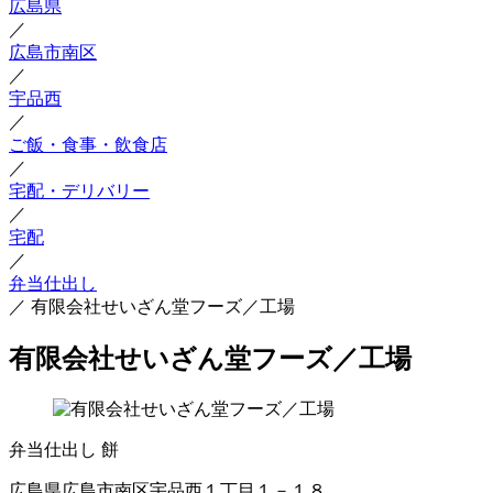
広島県
／
広島市南区
／
宇品西
／
ご飯・食事・飲食店
／
宅配・デリバリー
／
宅配
／
弁当仕出し
／
有限会社せいざん堂フーズ／工場
有限会社せいざん堂フーズ／工場
弁当仕出し
餅
広島県広島市南区宇品西１丁目１－１８