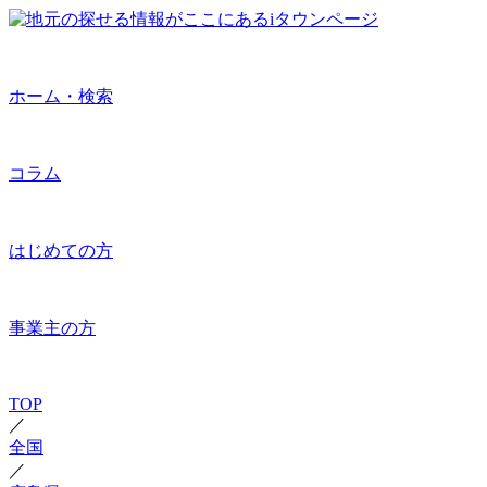
ホーム・検索
コラム
はじめての方
事業主の方
TOP
／
全国
／