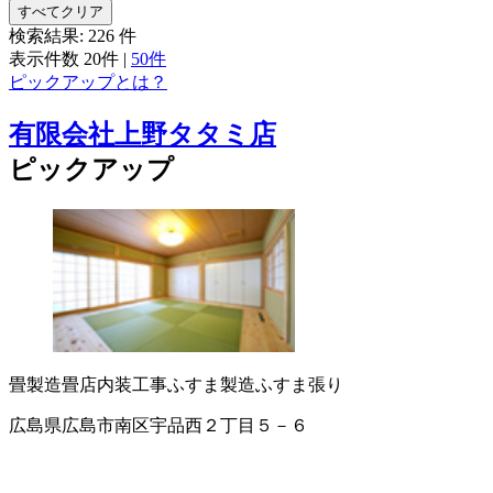
すべてクリア
検索結果:
226
件
表示件数
20件
|
50件
ピックアップとは？
有限会社上野タタミ店
ピックアップ
畳製造
畳店
内装工事
ふすま製造
ふすま張り
広島県広島市南区宇品西２丁目５－６