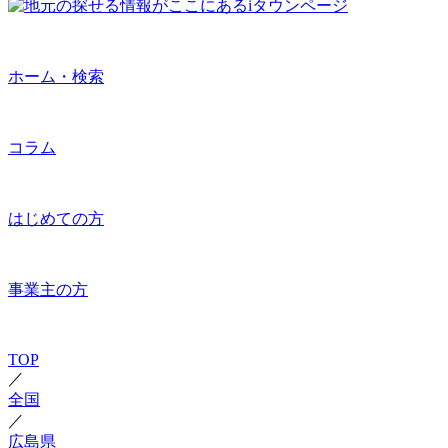
ホーム・検索
コラム
はじめての方
事業主の方
TOP
／
全国
／
広島県