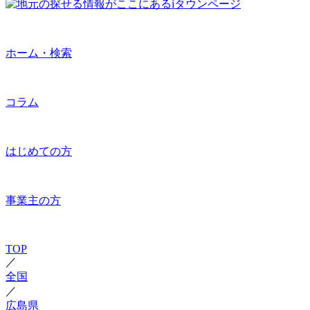
ホーム・検索
コラム
はじめての方
事業主の方
TOP
／
全国
／
広島県