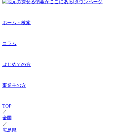
ホーム・検索
コラム
はじめての方
事業主の方
TOP
／
全国
／
広島県