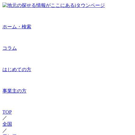
ホーム・検索
コラム
はじめての方
事業主の方
TOP
／
全国
／